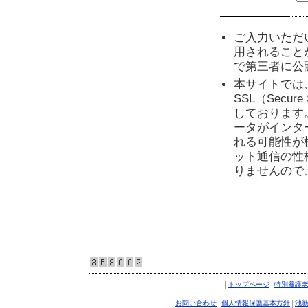
ご入力いただ
用されること
で第三者に公
本サイトでは
SSL（Secu
しております
ータがインタ
れる可能性が
ット通信の性
りませんので
|
|
トップページ
特別養護
|
|
|
お問い合わせ
個人情報保護基本方針
池