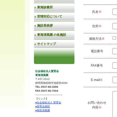
東海診療所
氏名
※
苦情対応について
施設長挨拶
住所
※
東海清風園 の各施設
連絡方法
※
サイトマップ
電話番号
FAX番号
社会福祉法人賛育会
東海清風園
〒437-1612
E-mail
※
静岡県御前崎市池新田4094
TEL.0537-86-3286
FAX.0537-86-7604
───────────────
【リンク】
お問い合わせ
●社会福祉法人 賛育会
●賛育会病院
内容
※
●相良清風園