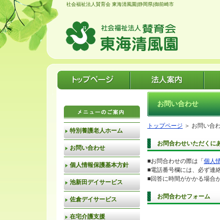
社会福祉法人賛育会 東海清風園|静岡県|御前崎市
お問い合わせ
トップページ
＞
お問い合
特別養護老人ホーム
お問合わせいただくに
お問い合わせ
■お問合わせの際は「
個人
個人情報保護基本方針
■電話番号欄には、必ず連
■回答に時間がかかる場合
池新田デイサービス
お問合わせフォーム
佐倉デイサービス
在宅介護支援