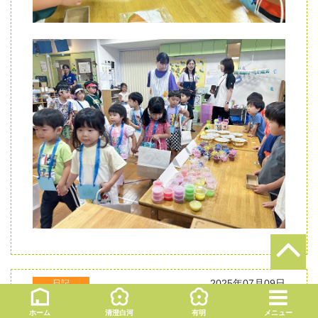
2025年07月09日
日記
🎉カレーライスパーティー🍛
ホーム
清澄白河
有明
メニュー