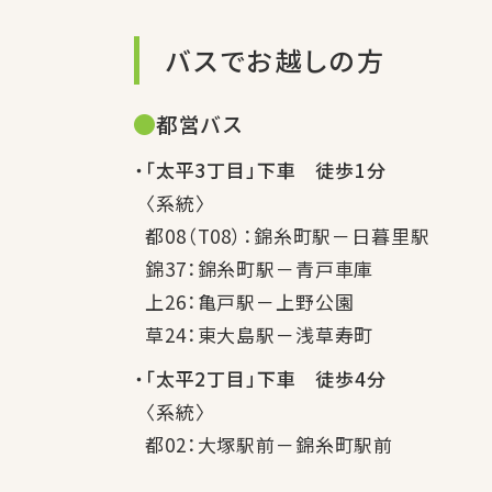
バスでお越しの方
都営バス
「太平3丁目」下車 徒歩1分
〈系統〉
都08（T08）：錦糸町駅－日暮里駅
錦37：錦糸町駅－青戸車庫
上26：亀戸駅－上野公園
草24：東大島駅－浅草寿町
「太平2丁目」下車 徒歩4分
〈系統〉
都02：大塚駅前－錦糸町駅前