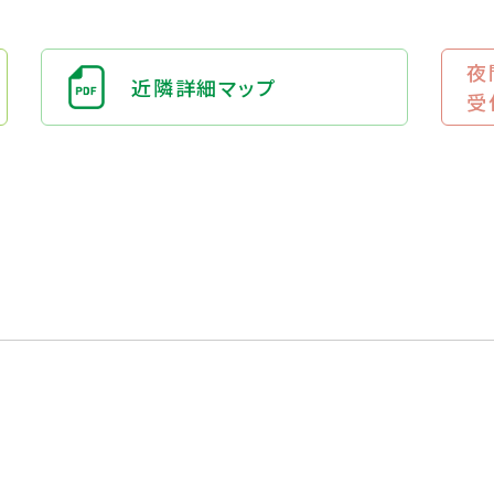
夜
近隣詳細マップ
受