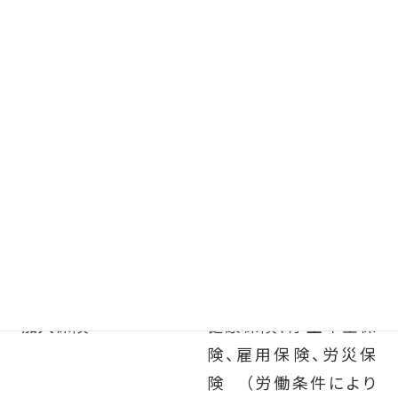
36協定における特別条
項 なし
休日
週休2日制（シフトによ
る）、夏季・年末年始、祝
日相当日数、年次有給
休暇、育児、出産、慶弔、
介護（労働条件により
該当しない休日あり）
必要な免許・資格
看護師
加入保険
健康保険、厚生年金保
険、雇用保険、労災保
険 （労働条件により