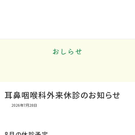
コ
ナ
ン
ビ
テ
ゲ
ン
ー
ツ
シ
へ
ョ
ス
ン
キ
に
ッ
移
プ
動
おしらせ
耳鼻咽喉科外来休診のお知らせ
2026年7月28日
8月の休診予定