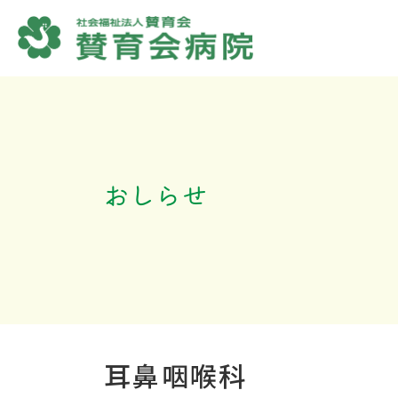
コ
ナ
ン
ビ
テ
ゲ
ン
ー
ツ
シ
へ
ョ
ス
ン
キ
に
ッ
移
プ
動
おしらせ
耳鼻咽喉科