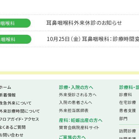
耳鼻咽喉科外来休診のお知らせ
鼻咽喉科
10月25日（金）耳鼻咽喉科：診療時間
鼻咽喉科
診療・入院の方へ
診療科・
ホーム
外来受診される方へ
診療科
新着情報
入院の患者さんへ
在宅診療
救急外来について
外来担当医師表
患者支援
外来診療時間について
部門
フロアガイド・アクセス
産科：妊娠出産の方へ
よくあるご質問
賛育会病院産科サイト
訪問診療
お問い合わせ
ご家族の方へ
訪問看護