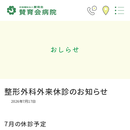
コ
ナ
ン
ビ
テ
ゲ
ン
ー
ツ
シ
へ
ョ
ス
ン
キ
に
ッ
移
プ
動
おしらせ
整形外科外来休診のお知らせ
2026年7月17日
7月の休診予定