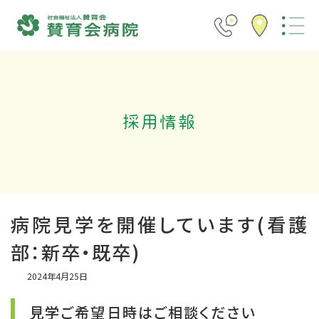
コ
ナ
ン
ビ
テ
ゲ
ン
ー
ツ
シ
へ
ョ
ス
ン
キ
に
ッ
移
プ
動
採用情報
病院見学を開催しています(看護
部：新卒・既卒)
2024年4月25日
見学ご希望日時はご相談ください